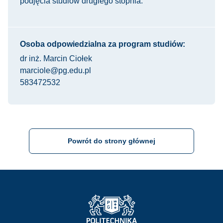
podjęcia studiów drugiego stopnia.
Osoba odpowiedzialna za program studiów:
dr inż. Marcin Ciołek
marciole@pg.edu.pl
583472532
Powrót do strony głównej
Strona Główna - Politechnika Gdańska