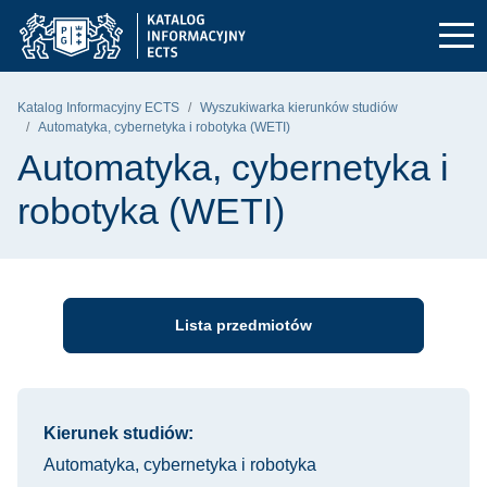
Przejdź do głównego menu
Przejdź do nawigacji
Przejdź do treści
Politechnika Gdańska - strona główna
Katalog Informacyjny ECTS
Wyszukiwarka kierunków studiów
Automatyka, cybernetyka i robotyka (WETI)
Automatyka, cybernetyka i
robotyka (WETI)
Lista przedmiotów
Informacje o kursie
Kierunek studiów:
Automatyka, cybernetyka i robotyka