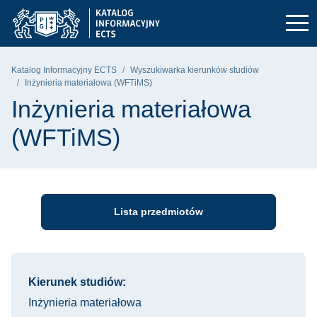
Przejdź do głównego menu
Przejdź do nawigacji
Przejdź do treści
Politechnika Gdańska - strona główna
Katalog Informacyjny ECTS
Wyszukiwarka kierunków studiów
Inżynieria materiałowa (WFTiMS)
Inżynieria materiałowa
(WFTiMS)
Lista przedmiotów
Informacje o kursie
Kierunek studiów:
Inżynieria materiałowa