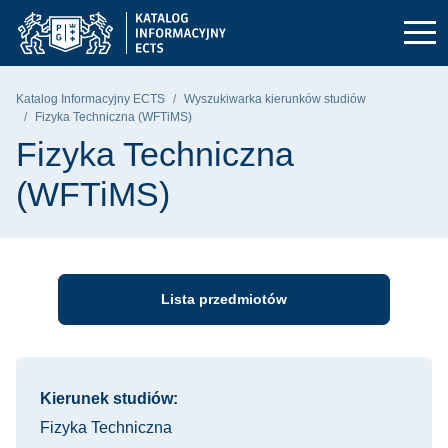
Przejdź do głównego menu
Przejdź do nawigacji
Przejdź do treści
Politechnika Gdańska - strona główna
Katalog Informacyjny ECTS
Wyszukiwarka kierunków studiów
Fizyka Techniczna (WFTiMS)
Fizyka Techniczna
(WFTiMS)
Lista przedmiotów
Informacje o kursie
Kierunek studiów:
Fizyka Techniczna