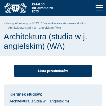
Przejdź do głównego menu
Przejdź do nawigacji
Przejdź do treści
Politechnika Gdańska - strona główna
Katalog Informacyjny ECTS
Wyszukiwarka kierunków studiów
Architektura (studia w j. angielskim) (WA)
Architektura (studia w j.
angielskim) (WA)
Lista przedmiotów
Informacje o kursie
Kierunek studiów:
Architektura (studia w j. angielskim)