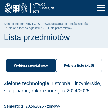
Przejdź do głównego menu
Przejdź do nawigacji
Przejdź do treści
Politechnika Gdańska - strona główna
Katalog Informacyjny ECTS
Wyszukiwarka kierunków studiów
Zielone technologie (WCh)
Lista przedmiotów
Lista przedmiotów
Wybierz specjalność
Pobierz listę (XLS)
Zielone technologie
, I stopnia - inżynierskie,
stacjonarne, rok rozpoczęcia 2024/2025
Semestr: 1
(2024/2025 - zimowy)