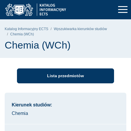
Przejdź do głównego menu
Przejdź do nawigacji
Przejdź do treści
Politechnika Gdańska - strona główna
Katalog Informacyjny ECTS
Wyszukiwarka kierunków studiów
Chemia (WCh)
Chemia (WCh)
Lista przedmiotów
Informacje o kursie
Kierunek studiów:
Chemia