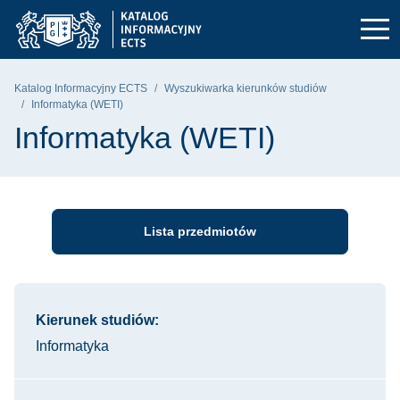
Przejdź do głównego menu
Przejdź do nawigacji
Przejdź do treści
Politechnika Gdańska - strona główna
Katalog Informacyjny ECTS
Wyszukiwarka kierunków studiów
Informatyka (WETI)
Informatyka (WETI)
Lista przedmiotów
Informacje o kursie
Kierunek studiów:
Informatyka