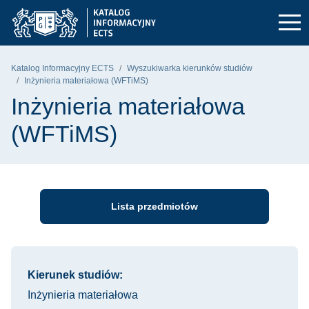
Przejdź do głównego menu
Przejdź do nawigacji
Przejdź do treści
Politechnika Gdańska - strona główna
Katalog Informacyjny ECTS
Wyszukiwarka kierunków studiów
Inżynieria materiałowa (WFTiMS)
Inżynieria materiałowa
(WFTiMS)
Lista przedmiotów
Informacje o kursie
Kierunek studiów:
Inżynieria materiałowa