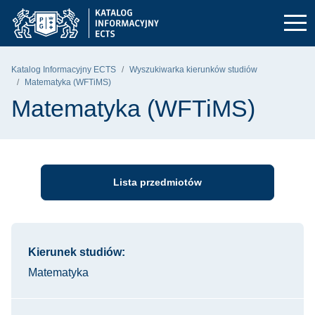
Przejdź do głównego menu
Przejdź do nawigacji
Przejdź do treści
Politechnika Gdańska - strona główna
Katalog Informacyjny ECTS
Wyszukiwarka kierunków studiów
Matematyka (WFTiMS)
Matematyka (WFTiMS)
Lista przedmiotów
Informacje o kursie
Kierunek studiów:
Matematyka