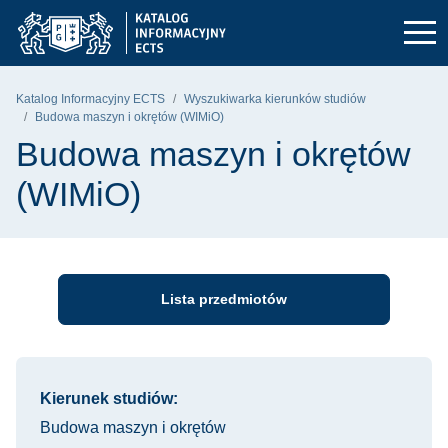
Przejdź do głównego menu
Przejdź do nawigacji
Przejdź do treści
Politechnika Gdańska - strona główna
Katalog Informacyjny ECTS
Wyszukiwarka kierunków studiów
Budowa maszyn i okrętów (WIMiO)
Budowa maszyn i okrętów
(WIMiO)
Lista przedmiotów
Informacje o kursie
Kierunek studiów:
Budowa maszyn i okrętów