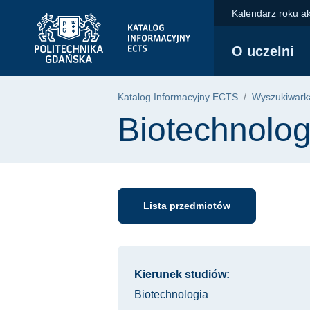
Przejdź do głównego menu
Przejdź do nawigacji
Przejdź do treści
Kalendarz roku a
Politechnika Gdańska - strona główna
O uczelni
Katalog Informacyjny ECTS
Wyszukiwarka
Biotechnolo
Lista przedmiotów
Informacje o kursie
Kierunek studiów:
Biotechnologia