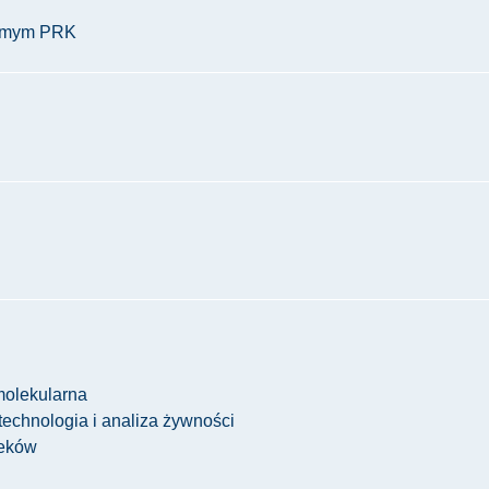
iódmym PRK
molekularna
technologia i analiza żywności
leków