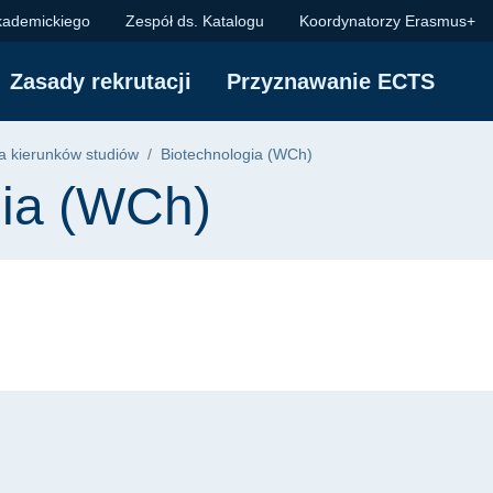
kademickiego
Zespół ds. Katalogu
Koordynatorzy Erasmus+
Zasady rekrutacji
Przyznawanie ECTS
 kierunków studiów
Biotechnologia (WCh)
gia (WCh)