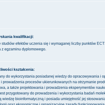
kania kwalifikacji:
 studiów efektów uczenia się i wymaganej liczby punktów ECT
na z egzaminu dyplomowego.
liwości kształcenia:
wany do wykorzystania posiadanej wiedzy do opracowywania i o
a i prowadzenia procesów ukierunkowanych na otrzymanie pro
stwa, a także projektowania i prowadzenia eksperymentów nau
 jest przygotowany do prowadzenia i wykorzystania badań mole
 wiedzę bioinformatyczną i posiada umiejętność jej stosowania
logii oraz ekonomiczne i organizacyjne zasady funkcjonowania