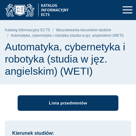
Przejdź do głównego menu
Przejdź do nawigacji
Przejdź do treści
Politechnika Gdańska - strona główna
Katalog Informacyjny ECTS
Wyszukiwarka kierunków studiów
Automatyka, cybernetyka i robotyka (studia w jęz. angielskim) (WETI)
Automatyka, cybernetyka i
robotyka (studia w jęz.
angielskim) (WETI)
Lista przedmiotów
Informacje o kursie
Kierunek studiów: