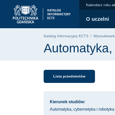
Przejdź do głównego menu
Przejdź do nawigacji
Przejdź do treści
Kalendarz roku a
Politechnika Gdańska - strona główna
O uczelni
Katalog Informacyjny ECTS
Wyszukiwarka
Automatyka, 
Lista przedmiotów
Informacje o kursie
Kierunek studiów:
Automatyka, cybernetyka i robotyka