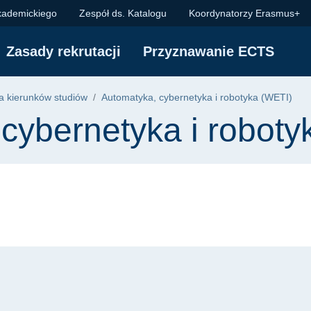
kademickiego
Zespół ds. Katalogu
Koordynatorzy Erasmus+
Zasady rekrutacji
Przyznawanie ECTS
 kierunków studiów
Automatyka, cybernetyka i robotyka (WETI)
cybernetyka i roboty