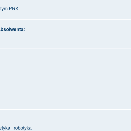
óstym PRK
absolwenta:
tyka i robotyka