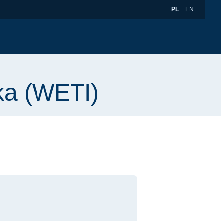
WYBÓR JĘZYKA
WYBÓR JĘZ
PL
EN
ka (WETI)