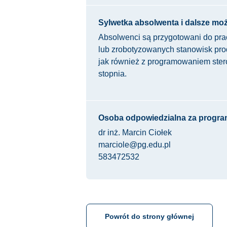
Sylwetka absolwenta i dalsze moż
Absolwenci są przygotowani do pr
lub zrobotyzowanych stanowisk pr
jak również z programowaniem ster
stopnia.
Osoba odpowiedzialna za progra
dr inż. Marcin Ciołek
marciole@pg.edu.pl
583472532
Powrót do strony głównej