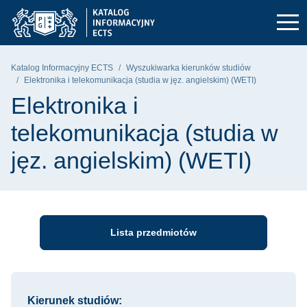
Przejdź do głównego menu
Przejdź do nawigacji
Przejdź do treści
Politechnika Gdańska - strona główna
Katalog Informacyjny ECTS
Wyszukiwarka kierunków studiów
Elektronika i telekomunikacja (studia w jęz. angielskim) (WETI)
Elektronika i
telekomunikacja (studia w
jęz. angielskim) (WETI)
Lista przedmiotów
Informacje o kursie
Kierunek studiów: