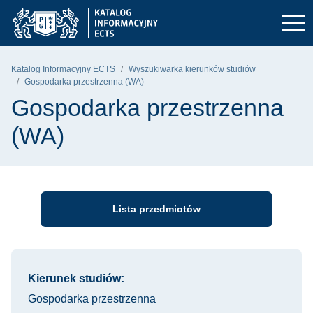
Przejdź do głównego menu
Przejdź do nawigacji
Przejdź do treści
Politechnika Gdańska - strona główna
Katalog Informacyjny ECTS
Wyszukiwarka kierunków studiów
Gospodarka przestrzenna (WA)
Gospodarka przestrzenna
(WA)
Lista przedmiotów
Informacje o kursie
Kierunek studiów:
Gospodarka przestrzenna