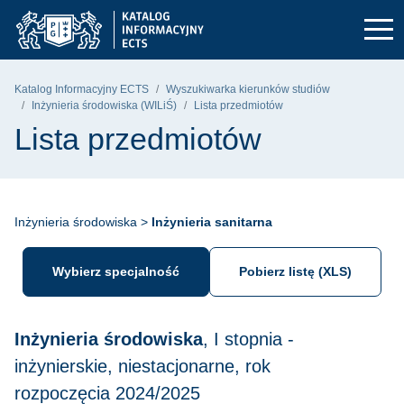
Przejdź do głównego menu
Przejdź do nawigacji
Przejdź do treści
Politechnika Gdańska - strona główna
Katalog Informacyjny ECTS
Wyszukiwarka kierunków studiów
Inżynieria środowiska (WILiŚ)
Lista przedmiotów
Lista przedmiotów
Inżynieria środowiska >
Inżynieria sanitarna
Wybierz specjalność
Pobierz listę (XLS)
Inżynieria środowiska
, I stopnia -
inżynierskie, niestacjonarne, rok
rozpoczęcia 2024/2025