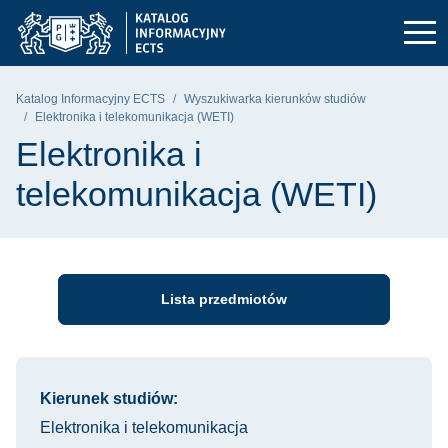
Przejdź do głównego menu
Przejdź do nawigacji
Przejdź do treści
Politechnika Gdańska - strona główna
Katalog Informacyjny ECTS
Wyszukiwarka kierunków studiów
Elektronika i telekomunikacja (WETI)
Elektronika i
telekomunikacja (WETI)
Lista przedmiotów
Informacje o kursie
Kierunek studiów:
Elektronika i telekomunikacja