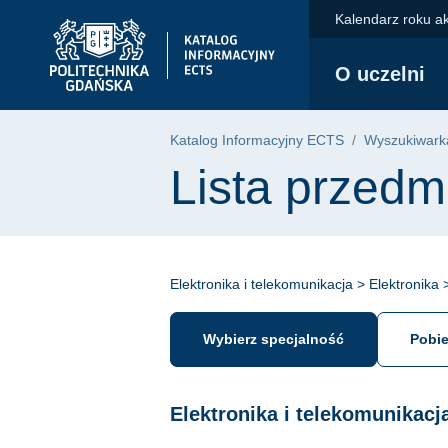
Przejdź do głównego menu
Przejdź do nawigacji
Przejdź do treści
Kalendarz roku a
Politechnika Gdańska - strona główna
O uczelni
Katalog Informacyjny ECTS
Wyszukiwarka
Lista przedm
Elektronika i telekomunikacja > Elektronika
Wybierz specjalność
Pobie
Elektronika i telekomunikacj