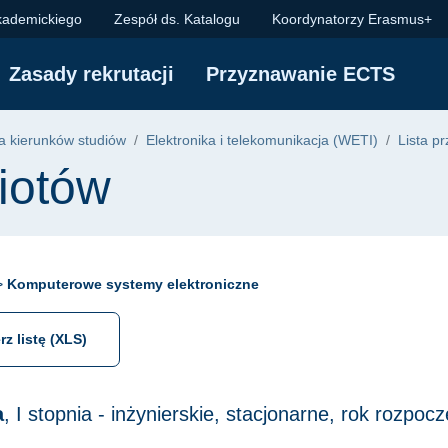
kademickiego
Zespół ds. Katalogu
Koordynatorzy Erasmus+
Zasady rekrutacji
Przyznawanie ECTS
 kierunków studiów
Elektronika i telekomunikacja (WETI)
Lista p
iotów
 >
Komputerowe systemy elektroniczne
rz listę (XLS)
a
, I stopnia - inżynierskie, stacjonarne, rok rozpo