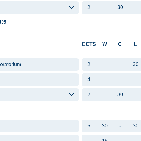
2
-
30
-
435
ECTS
W
C
L
boratorium
2
-
-
30
4
-
-
-
2
-
30
-
5
30
-
30
1
15
-
-