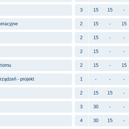
3
15
15
-
peracyjne
2
15
-
15
2
15
-
-
2
15
-
-
ziomu
2
15
-
15
rządzeń - projekt
1
-
-
-
2
15
15
-
3
30
-
-
4
30
15
-