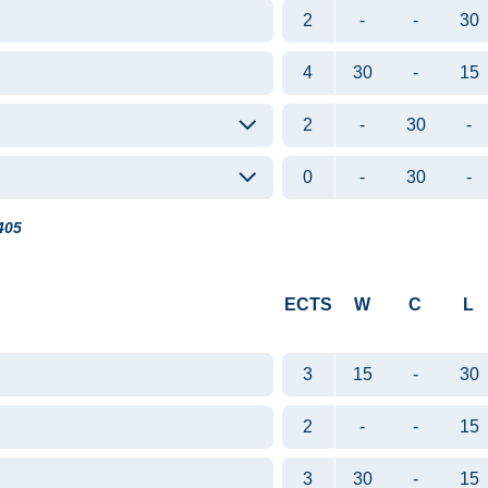
2
-
-
30
4
30
-
15
2
-
30
-
0
-
30
-
405
ECTS
W
C
L
3
15
-
30
2
-
-
15
3
30
-
15