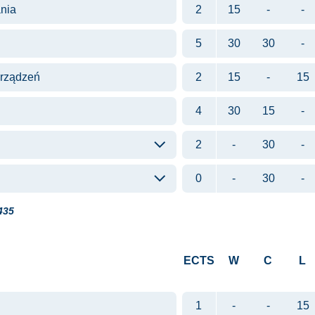
ania
2
15
-
-
5
30
30
-
urządzeń
2
15
-
15
4
30
15
-
2
-
30
-
0
-
30
-
435
ECTS
W
C
L
1
-
-
15