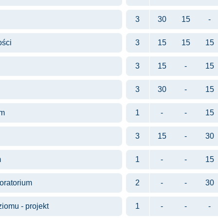
3
30
15
-
ości
3
15
15
15
3
15
-
15
3
30
-
15
um
1
-
-
15
3
15
-
30
m
1
-
-
15
boratorium
2
-
-
30
iomu - projekt
1
-
-
-