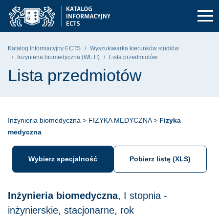
Przejdź do głównego menu
Przejdź do nawigacji
Przejdź do treści
Politechnika Gdańska - strona główna
Katalog Informacyjny ECTS
Wyszukiwarka kierunków studiów
Inżynieria biomedyczna (WETI)
Lista przedmiotów
Lista przedmiotów
Inżynieria biomedyczna > FIZYKA MEDYCZNA >
Fizyka
medyczna
Wybierz specjalność
Pobierz listę (XLS)
Inżynieria biomedyczna
, I stopnia -
inżynierskie, stacjonarne, rok