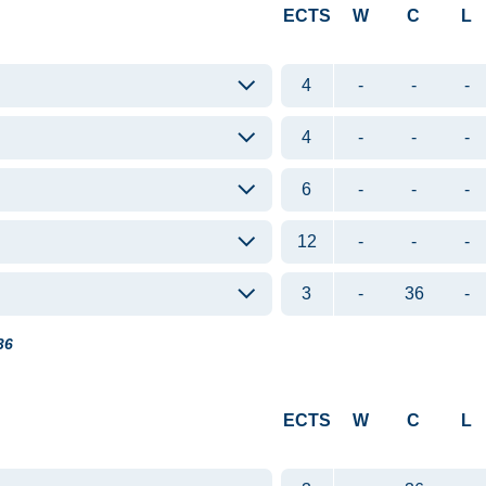
ECTS
W
C
L
4
-
-
-
4
-
-
-
6
-
-
-
12
-
-
-
3
-
36
-
36
ECTS
W
C
L