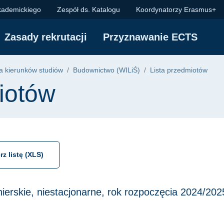
kademickiego
Zespół ds. Katalogu
Koordynatorzy Erasmus+
Zasady rekrutacji
Przyznawanie ECTS
 kierunków studiów
Budownictwo (WILiŚ)
Lista przedmiotów
iotów
rz listę (XLS)
żynierskie, niestacjonarne, rok rozpoczęcia 2024/202