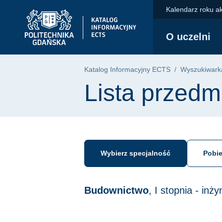
Przejdź do głównego menu
Przejdź do nawigacji
Przejdź do treści
Kalendarz roku a
Politechnika Gdańska - strona główna
O uczelni
Katalog Informacyjny ECTS
Wyszukiwarka
Lista przedm
Wybierz specjalność
Pobie
Budownictwo
, I stopnia - in