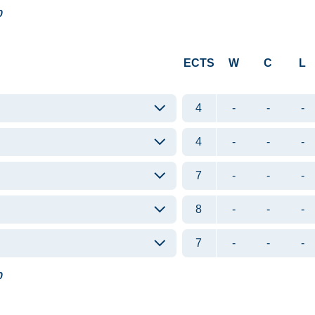
0
ECTS
W
C
L
4
-
-
-
4
-
-
-
7
-
-
-
8
-
-
-
7
-
-
-
0