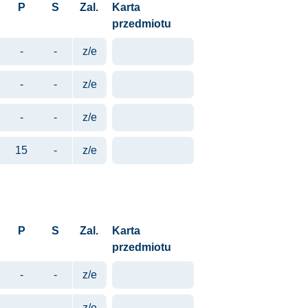
P
S
Zal.
Karta
przedmiotu
-
-
z/e
-
-
z/e
-
-
z/e
15
-
z/e
P
S
Zal.
Karta
przedmiotu
-
-
z/e
-
-
z/e