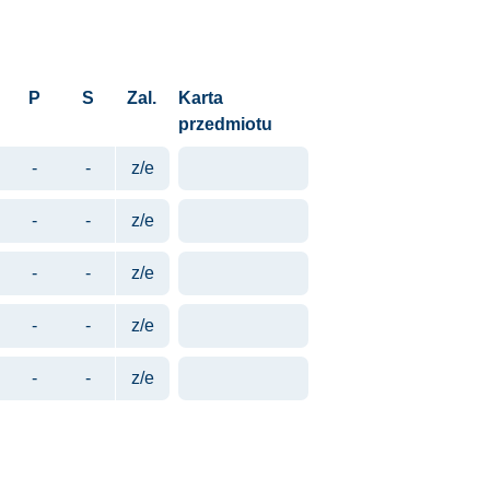
P
S
Zal.
Karta
przedmiotu
-
-
z/e
-
-
z/e
-
-
z/e
-
-
z/e
-
-
z/e