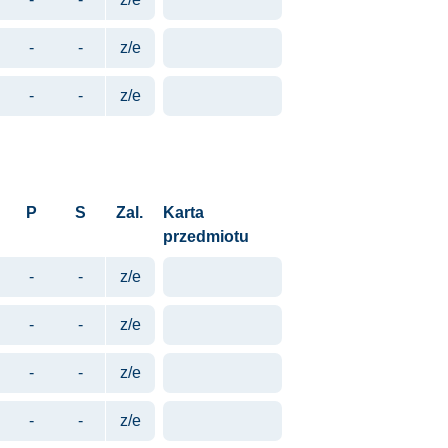
-
-
z/e
-
-
z/e
P
S
Zal.
Karta
przedmiotu
-
-
z/e
-
-
z/e
-
-
z/e
-
-
z/e