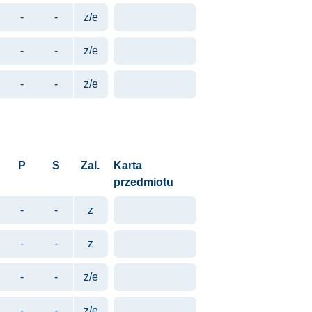
-
-
z/e
-
-
z/e
-
-
z/e
P
S
Zal.
Karta
przedmiotu
-
-
z
-
-
z
-
-
z/e
-
-
z/e