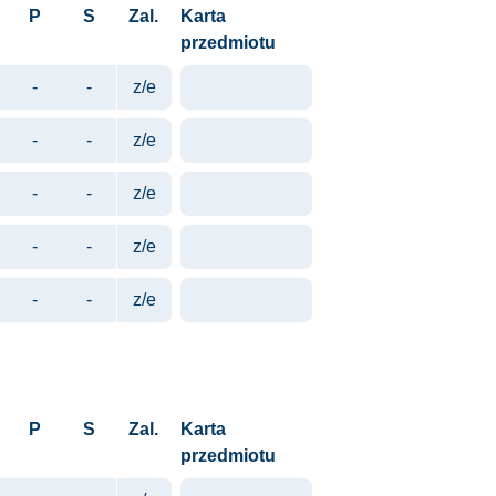
P
S
Zal.
Karta
przedmiotu
-
-
z/e
-
-
z/e
-
-
z/e
-
-
z/e
-
-
z/e
P
S
Zal.
Karta
przedmiotu