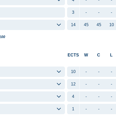
3
-
-
-
14
45
45
10
100
ECTS
W
C
L
10
-
-
-
12
-
-
-
4
-
-
-
1
-
-
-