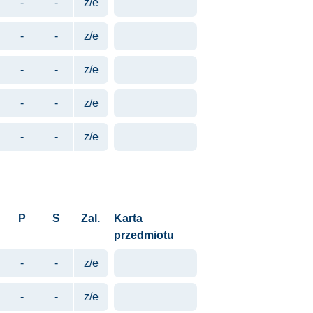
-
-
z/e
-
-
z/e
-
-
z/e
-
-
z/e
-
-
z/e
P
S
Zal.
Karta
przedmiotu
-
-
z/e
-
-
z/e