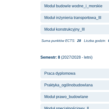
Moduł budowle wodne_i_morskie
Moduł inżynieria transportowa_III
Moduł konstrukcyjny_III
Suma punktów ECTS:
28
Liczba godzin:
Semestr: 8
(2027/2028 - letni)
Praca dyplomowa
Praktyka_ogólnobudowlana
Moduł prawo_budowlane
Moduł specjalnościowy_II