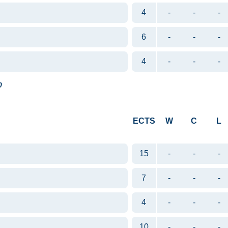
4
-
-
-
6
-
-
-
4
-
-
-
0
ECTS
W
C
L
15
-
-
-
7
-
-
-
4
-
-
-
10
-
-
-