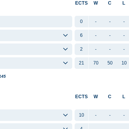
ECTS
W
C
L
0
-
-
-
6
-
-
-
2
-
-
-
21
70
50
10
145
ECTS
W
C
L
10
-
-
-
4
-
-
-