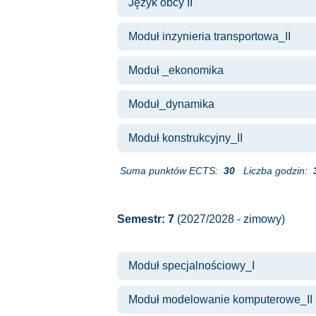
Język obcy II
Moduł inzynieria transportowa_II
Moduł _ekonomika
Moduł_dynamika
Moduł konstrukcyjny_II
Suma punktów ECTS:
30
Liczba godzin:
Semestr: 7
(2027/2028 - zimowy)
Moduł specjalnościowy_I
Moduł modelowanie komputerowe_II