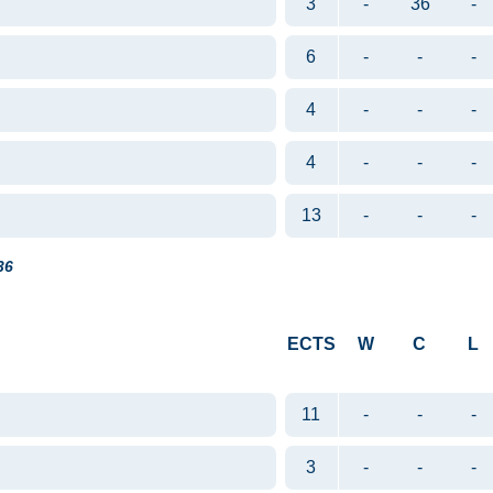
3
-
36
-
6
-
-
-
4
-
-
-
4
-
-
-
13
-
-
-
36
ECTS
W
C
L
11
-
-
-
3
-
-
-