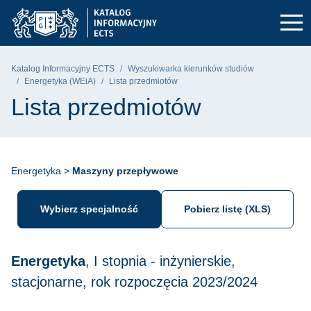
Przejdź do głównego menu
Przejdź do nawigacji
Przejdź do treści
Politechnika Gdańska - strona główna
Katalog Informacyjny ECTS
Wyszukiwarka kierunków studiów
Energetyka (WEiA)
Lista przedmiotów
Lista przedmiotów
Energetyka >
Maszyny przepływowe
Wybierz specjalność
Pobierz listę (XLS)
Energetyka
, I stopnia - inżynierskie,
stacjonarne, rok rozpoczęcia 2023/2024