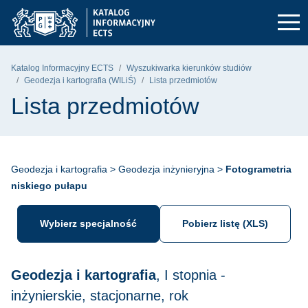
Przejdź do głównego menu
Przejdź do nawigacji
Przejdź do treści
Politechnika Gdańska - strona główna
Katalog Informacyjny ECTS
Wyszukiwarka kierunków studiów
Geodezja i kartografia (WILiŚ)
Lista przedmiotów
Lista przedmiotów
Geodezja i kartografia > Geodezja inżynieryjna >
Fotogrametria
niskiego pułapu
Wybierz specjalność
Pobierz listę (XLS)
Geodezja i kartografia
, I stopnia -
inżynierskie, stacjonarne, rok