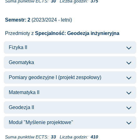
Suma punktów ECTS:
30
Liczba godzin:
375
Semestr: 2
(2023/2024 - letni)
Przedmioty z
Specjalność: Geodezja inżynieryjna
Fizyka II
Geomatyka
Pomiary geodezyjne I (projekt zespołowy)
Matematyka II
Geodezja II
Moduł "Myślenie projektowe"
Suma punktów ECTS:
33
Liczba godzin:
410