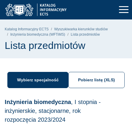
Przejdź do głównego menu
Przejdź do nawigacji
Przejdź do treści
Politechnika Gdańska - strona główna
Katalog Informacyjny ECTS
Wyszukiwarka kierunków studiów
Inżynieria biomedyczna (WFTiMS)
Lista przedmiotów
Lista przedmiotów
Wybierz specjalność
Pobierz listę (XLS)
Inżynieria biomedyczna
, I stopnia -
inżynierskie, stacjonarne, rok
rozpoczęcia 2023/2024