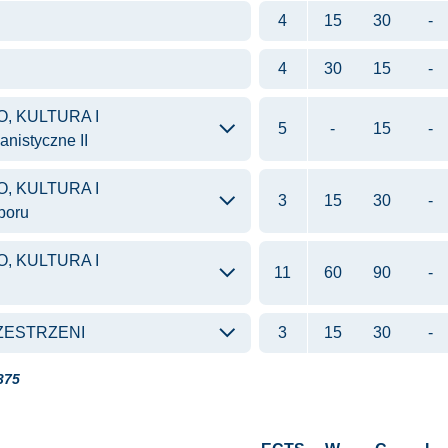
4
15
30
-
4
30
15
-
, KULTURA I
5
-
15
-
nistyczne II
, KULTURA I
3
15
30
-
boru
, KULTURA I
11
60
90
-
ZESTRZENI
3
15
30
-
375