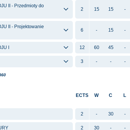
II - Przedmioty do
2
15
15
-
II - Projektowanie
6
-
15
-
JU I
12
60
45
-
3
-
-
-
360
ECTS
W
C
L
2
-
30
-
URY
2
30
-
-