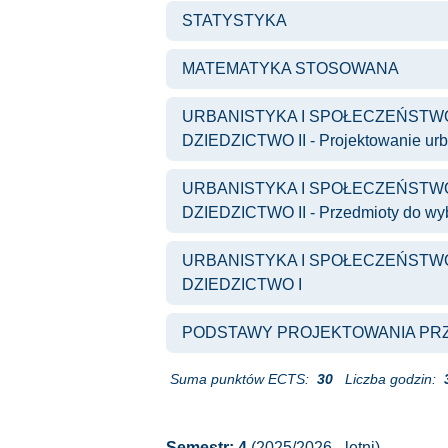
STATYSTYKA
MATEMATYKA STOSOWANA
URBANISTYKA I SPOŁECZEŃSTWO
DZIEDZICTWO II - Projektowanie urba
URBANISTYKA I SPOŁECZEŃSTWO
DZIEDZICTWO II - Przedmioty do wy
URBANISTYKA I SPOŁECZEŃSTWO
DZIEDZICTWO I
PODSTAWY PROJEKTOWANIA PR
Suma punktów ECTS:
30
Liczba godzin:
Semestr: 4
(2025/2026 - letni)