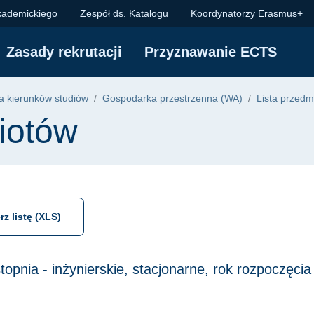
kademickiego
Zespół ds. Katalogu
Koordynatorzy Erasmus+
Zasady rekrutacji
Przyznawanie ECTS
 kierunków studiów
Gospodarka przestrzenna (WA)
Lista przedm
iotów
rz listę (XLS)
 stopnia - inżynierskie, stacjonarne, rok rozpoczęci