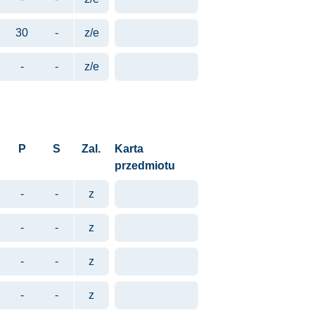
30
-
z/e
-
-
z/e
P
S
Zal.
Karta
przedmiotu
-
-
z
-
-
z
-
-
z
-
-
z