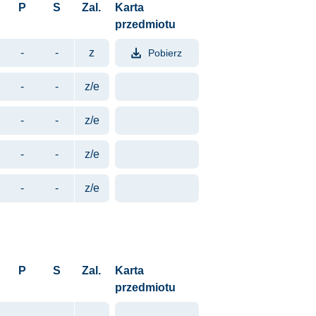
P
S
Zal.
Karta
przedmiotu
-
-
z
Pobierz
Format pliku: PDF. Rozmiar pli
-
-
z/e
-
-
z/e
-
-
z/e
-
-
z/e
P
S
Zal.
Karta
przedmiotu