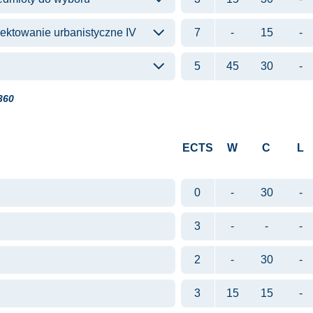
ktowanie urbanistyczne IV
7
-
15
-
5
45
30
-
360
ECTS
W
C
L
0
-
30
-
3
-
-
-
2
-
30
-
3
15
15
-