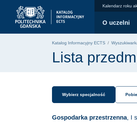
Przejdź do głównego menu
Przejdź do nawigacji
Przejdź do treści
Kalendarz roku a
Politechnika Gdańska - strona główna
O uczelni
Katalog Informacyjny ECTS
Wyszukiwarka
Lista przedm
Wybierz specjalność
Pobie
Gospodarka przestrzenna
, I