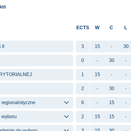
405
ECTS
W
C
L
 II
3
15
-
30
0
-
30
-
RYTORIALNEJ
1
15
-
-
2
-
30
-
regionalistyczne
6
-
15
-
o wyboru
2
15
15
-
dmioty do wyboru
3
15
30
-