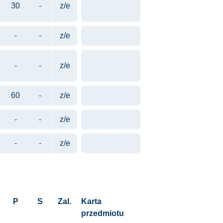
30
-
z/e
-
-
z/e
-
-
z/e
60
-
z/e
-
-
z/e
-
-
z/e
P
S
Zal.
Karta
przedmiotu