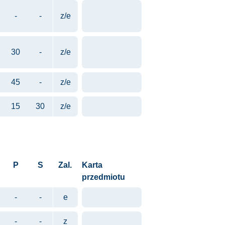
-
-
z/e
30
-
z/e
45
-
z/e
15
30
z/e
P
S
Zal.
Karta
przedmiotu
-
-
e
-
-
z