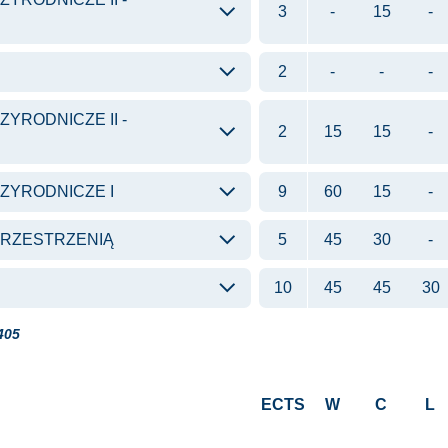
3
-
15
-
2
-
-
-
YRODNICZE II -
2
15
15
-
ZYRODNICZE I
9
60
15
-
RZESTRZENIĄ
5
45
30
-
10
45
45
30
405
ECTS
W
C
L