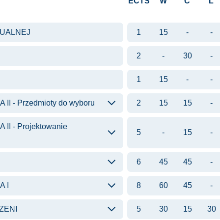
ECTS
W
C
L
TUALNEJ
1
15
-
-
2
-
30
-
1
15
-
-
 - Przedmioty do wyboru
2
15
15
-
 - Projektowanie
5
-
15
-
6
45
45
-
 I
8
60
45
-
ZENI
5
30
15
30