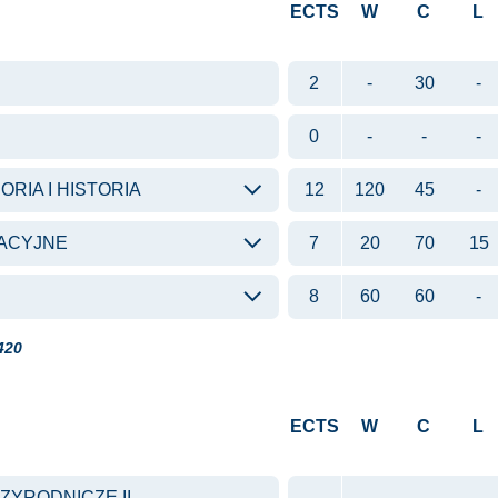
ECTS
W
C
L
2
-
30
-
0
-
-
-
RIA I HISTORIA
12
120
45
-
TACYJNE
7
20
70
15
8
60
60
-
420
ECTS
W
C
L
YRODNICZE II -