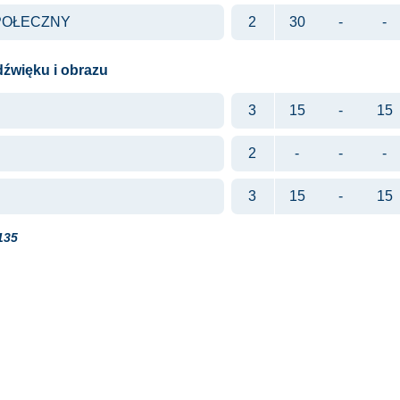
POŁECZNY
2
30
-
-
dźwięku i obrazu
3
15
-
15
2
-
-
-
3
15
-
15
135