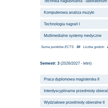
Technika nagłaśniania - laboratorium
Komputerowa analiza muzyki
Technologia nagrań I
Multimedialne systemy medyczne
Suma punktów ECTS:
30
Liczba godzin:
Semestr: 3
(2026/2027 - letni)
Praca dyplomowa magisterska II
Interdyscyplinarne przedmioty obiera
Wydziałowe przedmioty obieralne II