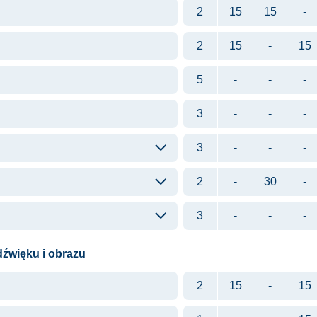
2
15
15
-
2
15
-
15
5
-
-
-
3
-
-
-
3
-
-
-
2
-
30
-
3
-
-
-
dźwięku i obrazu
2
15
-
15