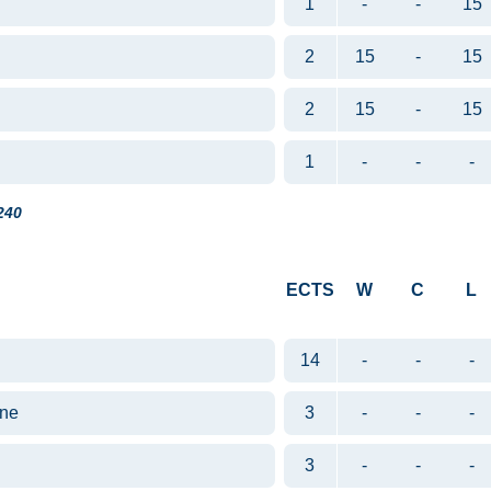
1
-
-
15
2
15
-
15
2
15
-
15
1
-
-
-
240
ECTS
W
C
L
14
-
-
-
lne
3
-
-
-
3
-
-
-