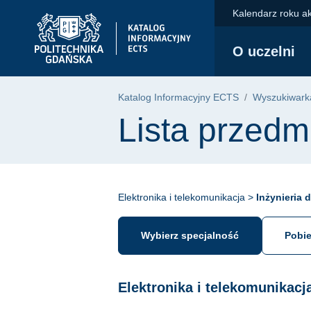
Przejdź do głównego menu
Przejdź do nawigacji
Przejdź do treści
Kalendarz roku a
Politechnika Gdańska - strona główna
O uczelni
Katalog Informacyjny ECTS
Wyszukiwarka
Lista przedm
Elektronika i telekomunikacja >
Inżynieria 
Wybierz specjalność
Pobie
Elektronika i telekomunikacj