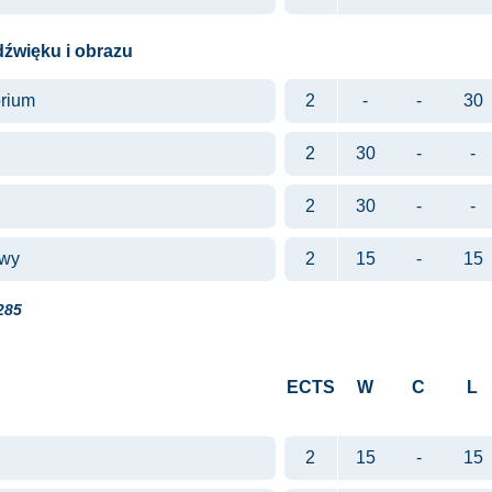
dźwięku i obrazu
orium
2
-
-
30
2
30
-
-
2
30
-
-
owy
2
15
-
15
285
ECTS
W
C
L
2
15
-
15