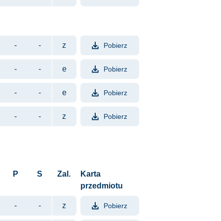
-
-
z
Pobierz
Format pliku: PDF. Rozmiar pli
-
-
e
Pobierz
Format pliku: PDF. Rozmiar pli
-
-
e
Pobierz
Format pliku: PDF. Rozmiar pli
-
-
z
Pobierz
Format pliku: PDF. Rozmiar pli
P
S
Zal.
Karta
przedmiotu
-
-
z
Pobierz
Format pliku: PDF. Rozmiar pli