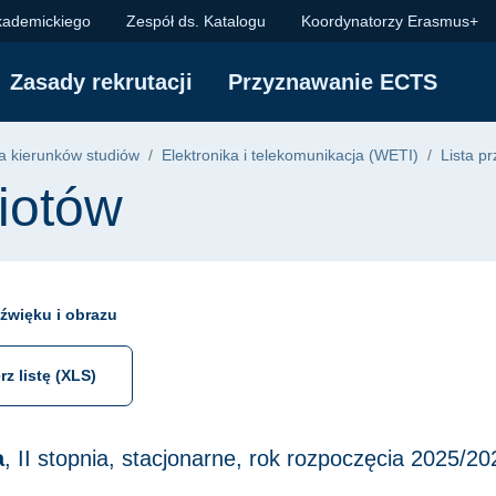
kademickiego
Zespół ds. Katalogu
Koordynatorzy Erasmus+
Zasady rekrutacji
Przyznawanie ECTS
 kierunków studiów
Elektronika i telekomunikacja (WETI)
Lista p
iotów
dźwięku i obrazu
rz listę (XLS)
a
, II stopnia, stacjonarne, rok rozpoczęcia 2025/20