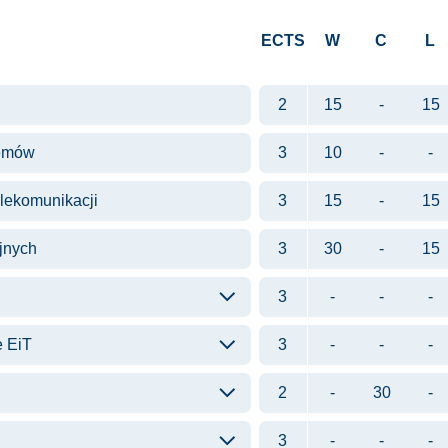
ECTS
W
C
L
2
15
-
15
temów
3
10
-
-
elekomunikacji
3
15
-
15
jnych
3
30
-
15
3
-
-
-
e EiT
3
-
-
-
2
-
30
-
3
-
-
-