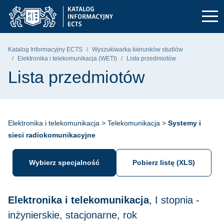
Przejdź do głównego menu
Przejdź do nawigacji
Przejdź do treści
Politechnika Gdańska - strona główna
Katalog Informacyjny ECTS
Wyszukiwarka kierunków studiów
Elektronika i telekomunikacja (WETI)
Lista przedmiotów
Lista przedmiotów
Elektronika i telekomunikacja > Telekomunikacja >
Systemy i
sieci radiokomunikacyjne
Wybierz specjalność
Pobierz listę (XLS)
Elektronika i telekomunikacja
, I stopnia -
inżynierskie, stacjonarne, rok